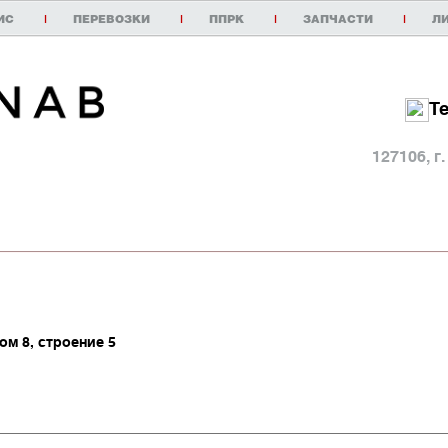
ИС
|
ПЕРЕВОЗКИ
|
ППРК
|
ЗАПЧАСТИ
|
Л
Т
127106, г
м 8, строение 5