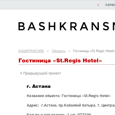
|
СЕРВ
БАШКРАНСНАБ
Объекты
Гостиница «St.Regis Hotel»
Гостиница «St.Regis Hotel»
Предыдущий проект
г. Астана
Название объекта: Гостиница «St.Regis Hotel»
Адрес: г.Астана, пр.Кабанбай батыра, 1, Центр
Кол-во и тип кранов: 1 шт. QTZ100