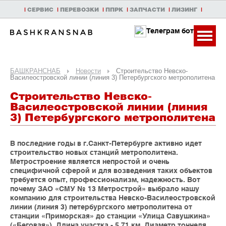
|
СЕРВИС
|
ПЕРЕВОЗКИ
|
ППРК
|
ЗАПЧАСТИ
|
ЛИЗИНГ
|
Телеграм бот
БАШКРАНСНАБ
Новости
Cтроительство Невско-
Василеостровской линии (линия 3) Петербургского метрополитена
Cтроительство Невско-
Василеостровской линии (линия
3) Петербургского метрополитена
В последние годы в г.Санкт-Петербурге активно идет
строительство новых станций метрополитена.
Метростроение является непростой и очень
специфичной сферой и для возведения таких объектов
требуется опыт, профессионализм, надежность. Вот
почему ЗАО «СМУ № 13 Метрострой» выбрало нашу
компанию для строительства Невско-Василеостровской
линии (линия 3) петербургского метрополитена от
станции «Приморская» до станции «Улица Савушкина»
(«Беговая»). Длина участка - 5,71 км. Диаметр тоннеля