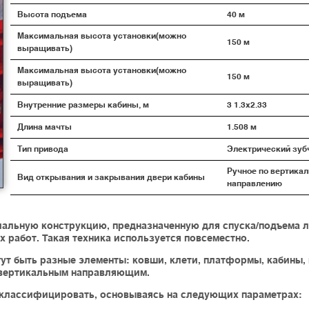
Высота подъема
40 м
Максимальная высота установки(можно
150 м
выращивать)
Максимальная высота установки(можно
150 м
выращивать)
Внутренние размеры кабины, м
3 1.3х2.33
Длина мачты
1.508 м
Тип привода
Электрический зуб
Ручное по вертика
Вид открывания и закрывания двери кабины
направлению
альную конструкцию, предназначенную для спуска/подъема л
 работ. Такая техника используется повсеместно.
т быть разные элементы: ковши, клети, платформы, кабины,
о вертикальным направляющим.
классифицировать, основываясь на следующих параметрах: