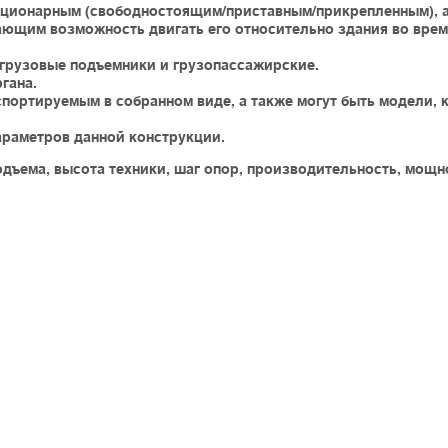
ационарным (свободностоящим/приставным/прикрепленным), а
ющим возможность двигать его относительно здания во врем
 грузовые подъемники и грузопассажирские.
гана.
портируемым в собранном виде, а также могут быть модели, 
араметров данной конструкции.
одъема, высота техники, шаг опор, производительность, мощно