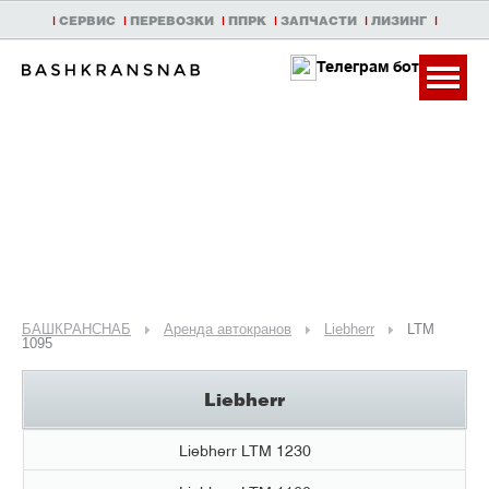
|
СЕРВИС
|
ПЕРЕВОЗКИ
|
ППРК
|
ЗАПЧАСТИ
|
ЛИЗИНГ
|
Телеграм бот
БАШКРАНСНАБ
Аренда автокранов
Liebherr
LTM
1095
Liebherr
Liebherr LTM 1230