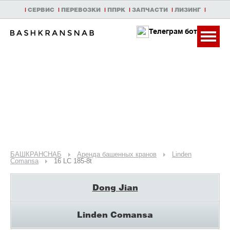
|
СЕРВИС
|
ПЕРЕВОЗКИ
|
ППРК
|
ЗАПЧАСТИ
|
ЛИЗИНГ
|
Телеграм бот
БАШКРАНСНАБ
Аренда башенных кранов
Linden
Comansa
16 LC 185-8t
Dong Jian
Linden Comansa