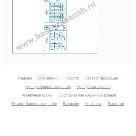
Главная
О компании
Новости
Каталог продукции
Аренда башенных кранов
Аренда автокранов
Гусеничные краны
Обслуживание башенных кранов
Ремонт башенных кранов
Вакансии
Контакты
Выставки
©
БАШКРАНСНАБ
2004 - 2026. Продажа и аренда башенных
кранов.
127106
, г.
Москва
,
Нововладыкинский пр., д. 8, стр. 5