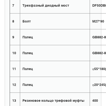
7
Трехфазный диодный мост
DF50DB
8
Болт
M27*90
9
Палец
GB882-8
10
Палец
GB882-8
11
Палец
φ55*180
12
Палец
φ20*245
13
Резиновое кольцо трефовой муфты
400