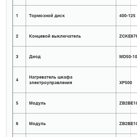
1
Тормозной диск
400-125
2
Концевой выключатель
ZCKE67
3
Диод
MD50-1
Нагреватель шкафа
4
электроуправления
XP500
5
Модуль
ZB2BE1
6
Модуль
ZB2BE1