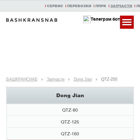
|
СЕРВИС
|
ПЕРЕВОЗКИ
|
ППРК
|
ЗАПЧАСТИ
|
Л
Телеграм бот
БАШКРАНСНАБ
Запчасти
Dong Jian
QTZ-250
Dong Jian
QTZ-80
QTZ-125
QTZ-160