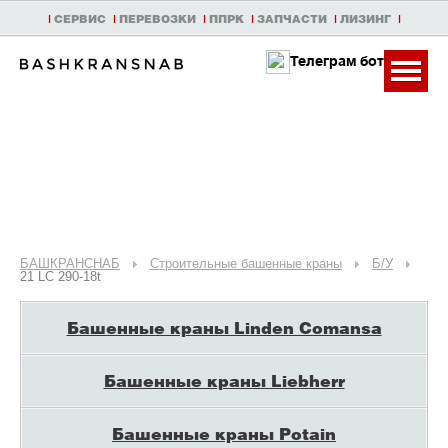
|
СЕРВИС
|
ПЕРЕВОЗКИ
|
ППРК
|
ЗАПЧАСТИ
|
ЛИЗИНГ
|
Телеграм бот
БАШКРАНСНАБ
Строительные башенные краны
Б/У
21 LC 290-18t
Башенные краны Linden Comansa
Башенные краны Liebherr
Башенные краны Potain