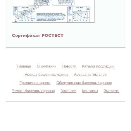
Сертификат РОСТЕСТ
Главная
О компании
Новости
Каталог продукции
Аренда башенных кранов
Аренда автокранов
Гусеничные краны
Обслуживание башенных кранов
Ремонт башенных кранов
Вакансии
Контакты
Выставки
©
БАШКРАНСНАБ
2004 - 2026. Продажа и аренда башенных
кранов.
127106
, г.
Москва
,
Нововладыкинский пр., д. 8, стр. 5
+7 (495) 22-190-22
пн-пт 09:00-18:00