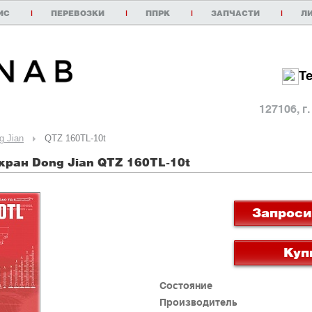
ИС
|
ПЕРЕВОЗКИ
|
ППРК
|
ЗАПЧАСТИ
|
Л
Т
127106, г
g Jian
QTZ 160TL-10t
ран Dong Jian
QTZ 160TL-10t
Запроси
Куп
Состояние
Производитель