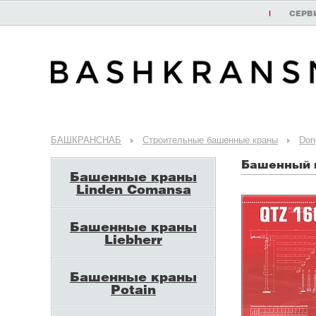
|
СЕРВ
БАШКРАНСНАБ
Строительные башенные краны
Don
Башенный к
Башенные краны
Linden Comansa
Башенные краны
Liebherr
Башенные краны
Potain