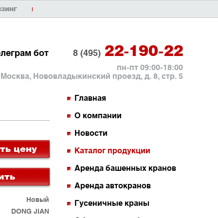
ИЗИНГ
|
22-190-22
елеграм бот
8 (495)
пн-пт 09:00-18:00
. Москва, Нововладыкинский проезд, д. 8, стр. 5
Главная
О компании
Новости
ть цену
Каталог продукции
Аренда башенных кранов
ить
Аренда автокранов
Новый
Гусеничные краны
DONG JIAN