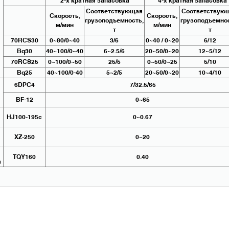
2-х кратная запасовка
4-х кратная запасовка
Соответствующая
Соответствую
Скорость,
Скорость,
грузоподъемность,
грузоподъемнос
м/мин
м/мин
т
т
70RCS30
0~80/0~40
3/6
0~40 / 0~20
6/12
Bq30
40~100/0~40
6~2.5/6
20~50/0~20
12~5/12
70RCS25
0~100/0~50
25/5
0~50/0~25
5/10
Bq25
40~100/0-40
5~2/5
20~50/0~20
10~4/10
6DPC4
7/32.5/65
BF-12
0~65
HJ100-195c
0~0.67
XZ-250
0~20
TQY160
0.40
а