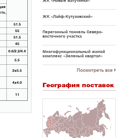
ЖК «Новые Ватутинки»
щая
ть,
ЖК «Лайф-Кутузовский»
51.5
55
Перегонный тоннель Северо-
восточного участка
51.5
45
0.6/2.2/4.4
Многофункциональный жилой
комплекс «Зеленый квартал»
5.5
Посмотреть все
2х5.5
4х4.0
География поставок
11