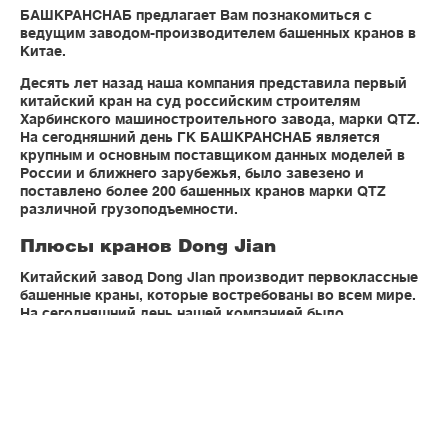
БАШКРАНСНАБ предлагает Вам познакомиться с
ведущим заводом-производителем башенных кранов в
Китае.
Десять лет назад наша компания представила первый
китайский кран на суд российским строителям
Харбинского машиностроительного завода, марки QTZ.
На сегодняшний день ГК БАШКРАНСНАБ является
крупным и основным поставщиком данных моделей в
России и ближнего зарубежья, было завезено и
поставлено более 200 башенных кранов марки QTZ
различной грузоподъемности.
Плюсы кранов Dong Jian
Китайский завод Dong Jian производит первоклассные
башенные краны, которые востребованы во всем мире.
На сегодняшний день нашей компанией было
поставлено свыше 200 моделей. Производитель
предлагает стационарные, рельсовые и приставные
краны.
Краны обладают такими плюсами, как:
отличный уровень безопасности за счет наличия