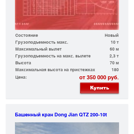
Состояние
Новый
Грузоподъемность макс.
10 т
Максимальный вылет
60 м
Грузоподъемность на макс. вылете
2,3 т
Высота
70 м
Максимальная высота на пристежках
180
от 350 000 руб.
Цена:
Купить
Башенный кран Dong Jian
QTZ 200-10t