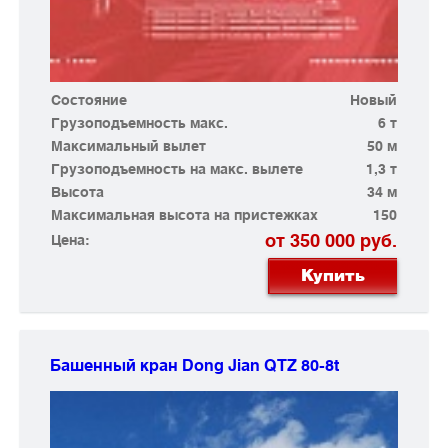
Состояние
Новый
Грузоподъемность макс.
6 т
Максимальный вылет
50 м
Грузоподъемность на макс. вылете
1,3 т
Высота
34 м
Максимальная высота на пристежках
150
от 350 000 руб.
Цена:
Купить
Башенный кран Dong Jian
QTZ 80-8t