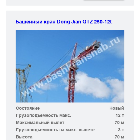
Башенный кран Dong Jian
QTZ 250-12t
Состояние
Новый
Грузоподъемность макс.
12 т
Максимальный вылет
70 м
Грузоподъемность на макс. вылете
3 т
Высота
70 м